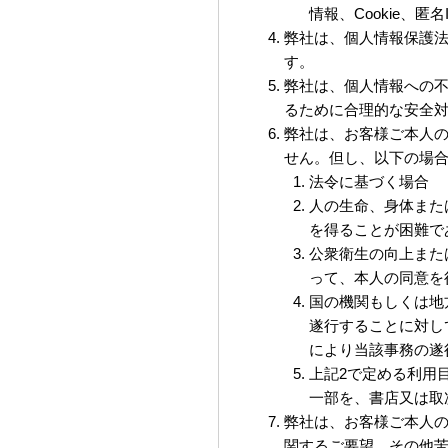
情報、Cookie、匿
弊社は、個人情報保護
す。
弊社は、個人情報への
るために合理的な安全
弊社は、お客様ご本人
せん。但し、以下の場
法令に基づく場合
人の生命、身体また
を得ることが困難で
公衆衛生の向上また
って、本人の同意を
国の機関もしくは地
遂行することに対し
により当該事務の遂
上記2で定める利用
一部を、書店又は取
弊社は、お客様ご本人
関するご要望、その他